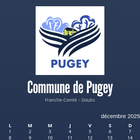
Commune de Pugey
Franche-Comté – Doubs
décembre 2025
L
M
M
J
V
S
D
1
2
3
4
5
6
7
8
9
10
11
12
13
14