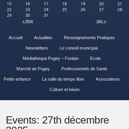
15
16
17
18
19
20
21
22
23
24
25
26
27
28
29
30
31
« Nov
Jan »
Menu
Aller au contenu
Accueil
Actualités
Renseignements Pratiques
Newsletters
Le conseil municipal
Médiathèque Pugey – Fontain
Ecole
Marché de Pugey
Professionnels de Santé
Petite enfance
La salle du temps libre
Associations
Culture et loisirs
Events: 27th décembre