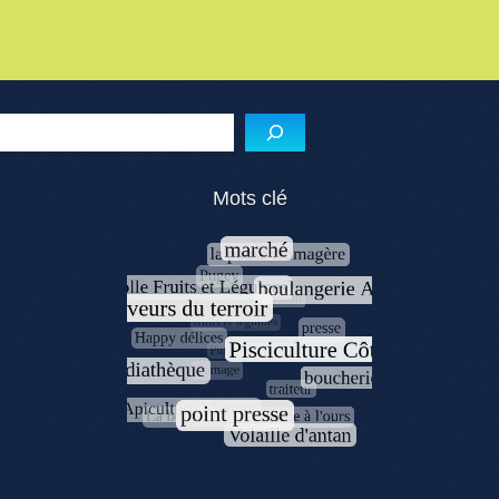
Reche
Mots clé