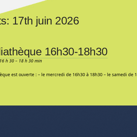
s: 17th juin 2026
iathèque 16h30-18h30
16 h 30
–
18 h 30 min
èque est ouverte : – le mercredi de 16h30 à 18h30 – le samedi de