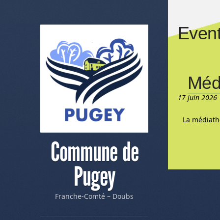
Event
Méd
17 juin 2026 
La médiath
Commune de
Pugey
Franche-Comté – Doubs