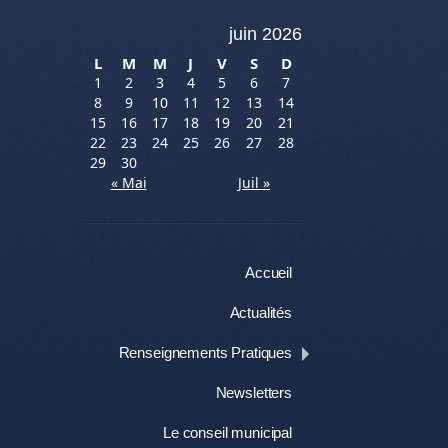
juin 2026
L
M
M
J
V
S
D
1
2
3
4
5
6
7
8
9
10
11
12
13
14
15
16
17
18
19
20
21
22
23
24
25
26
27
28
29
30
« Mai
Juil »
Menu
Aller au contenu
Accueil
Actualités
Renseignements Pratiques
Newsletters
Le conseil municipal