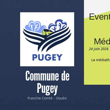
Event
Méd
24 juin 2026 
La médiath
Commune de
Pugey
Franche-Comté – Doubs