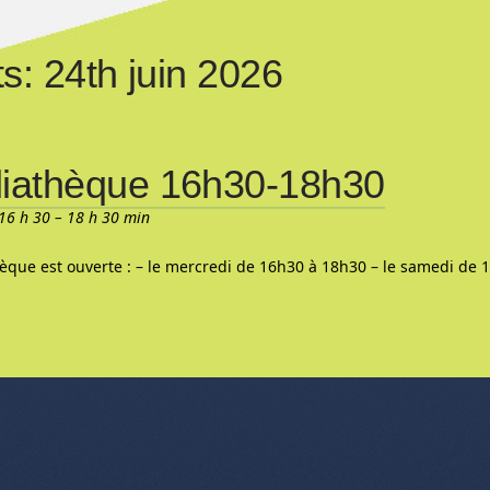
s: 24th juin 2026
iathèque 16h30-18h30
16 h 30
–
18 h 30 min
èque est ouverte : – le mercredi de 16h30 à 18h30 – le samedi de