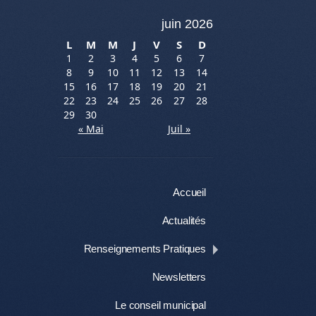
juin 2026
L
M
M
J
V
S
D
1
2
3
4
5
6
7
8
9
10
11
12
13
14
15
16
17
18
19
20
21
22
23
24
25
26
27
28
29
30
« Mai
Juil »
Menu
Aller au contenu
Accueil
Actualités
Renseignements Pratiques
Newsletters
Le conseil municipal