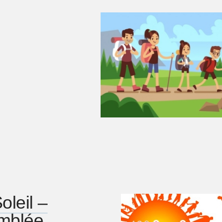
oleil –
mblée