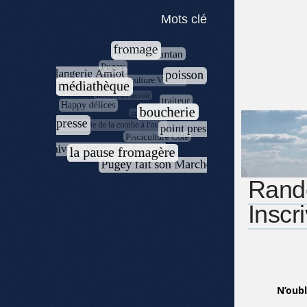
Mots clé
Rando
Inscr
N’oubl