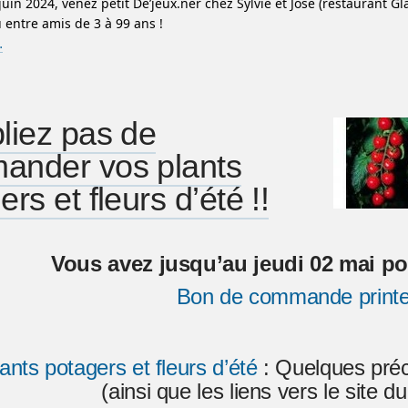
uin 2024, venez petit Dé’jeux.ner chez Sylvie et José (restaurant Gl
u entre amis de 3 à 99 ans !
…
liez pas de
ander vos plants
rs et fleurs d’été !!
Vous avez jusqu’au jeudi 02 mai po
Bon de commande print
lants potagers et fleurs d’été
: Quelques préci
(ainsi que les liens vers le site 