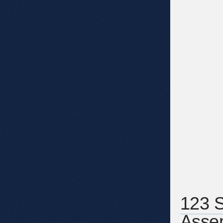
123 S
Asse