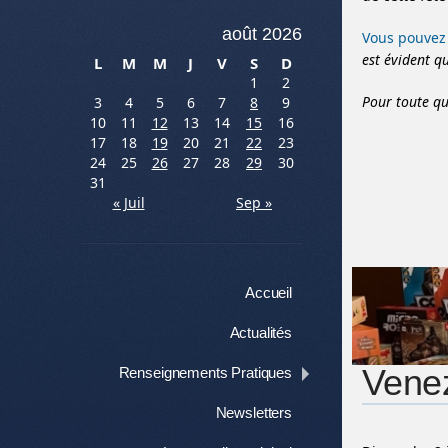
août 2026
Vous pouvez 
est évident 
L
M
M
J
V
S
D
1
2
Pour toute qu
3
4
5
6
7
8
9
10
11
12
13
14
15
16
17
18
19
20
21
22
23
24
25
26
27
28
29
30
31
« Juil
Sep »
Menu
Aller au contenu
Accueil
Actualités
Venez
Renseignements Pratiques
Newsletters