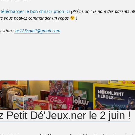
télécharger le bon d’inscription ici
(Précision : le nom des parents n’
que vous pouvez commander un repas
)
estion :
as123soleil@gmail.com
 Petit Dé’Jeux.ner le 2 juin !