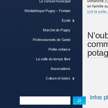
Dimanche 2 j
Le conseil municipal
en famille o
Médiathèque Pugey – Fontain
Lire la suite
Ecole
Marché de Pugey
N’oub
Professionnels de Santé
comm
Petite enfance
potage
La salle du temps libre
Associations
Culture et loisirs
Infos p