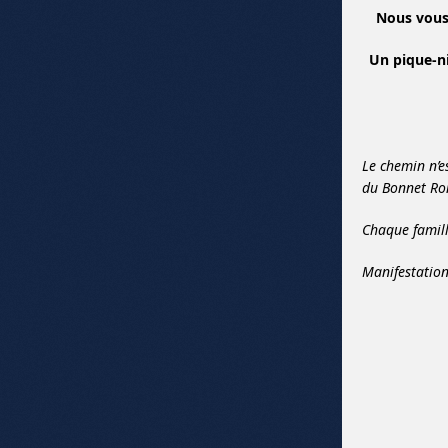
Nous vous
Un pique-niq
Le chemin n’e
du Bonnet Ro
Chaque famill
Manifestatio