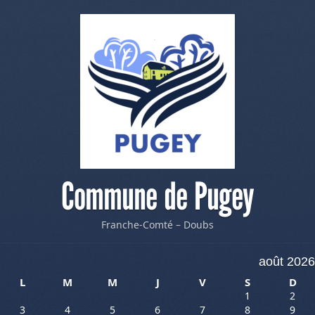
Commune de Pugey
Franche-Comté – Doubs
août 2026
L
M
M
J
V
S
D
1
2
3
4
5
6
7
8
9