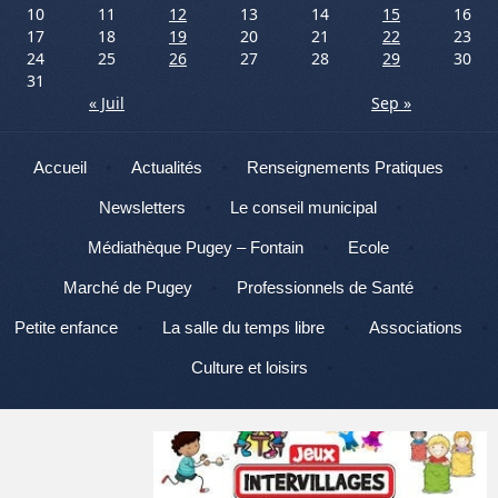
10
11
12
13
14
15
16
17
18
19
20
21
22
23
24
25
26
27
28
29
30
31
« Juil
Sep »
Menu
Aller au contenu
Accueil
Actualités
Renseignements Pratiques
Newsletters
Le conseil municipal
Médiathèque Pugey – Fontain
Ecole
Marché de Pugey
Professionnels de Santé
Petite enfance
La salle du temps libre
Associations
Culture et loisirs