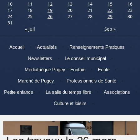
10
11
12
13
14
15
16
17
18
19
20
21
22
23
24
25
26
27
28
29
30
31
« Juil
Sep »
Menu
Aller au contenu
Accueil
Actualités
Renseignements Pratiques
Newsletters
Le conseil municipal
Médiathèque Pugey – Fontain
Ecole
Marché de Pugey
Professionnels de Santé
Petite enfance
La salle du temps libre
Associations
Culture et loisirs