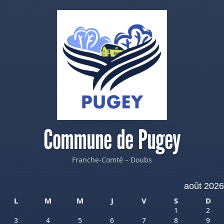
Commune de Pugey
Franche-Comté – Doubs
août 2026
L
M
M
J
V
S
D
1
2
3
4
5
6
7
8
9