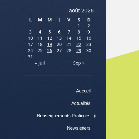
août 2026
L
M
M
J
V
S
D
1
2
3
4
5
6
7
8
9
10
11
12
13
14
15
16
17
18
19
20
21
22
23
24
25
26
27
28
29
30
31
« Juil
Sep »
Menu
Aller au contenu
Accueil
Actualités
Renseignements Pratiques
Newsletters