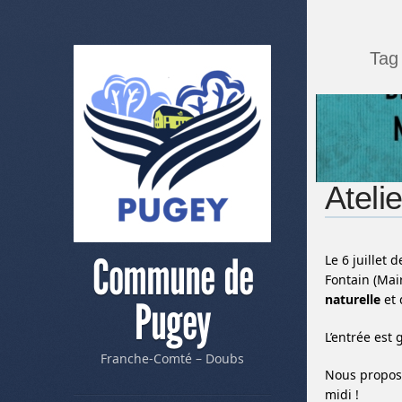
Tag
Atelie
Commune de
Le 6 juillet
Fontain (Mai
naturelle
et
Pugey
L’entrée est 
Franche-Comté – Doubs
Nous proposo
midi !