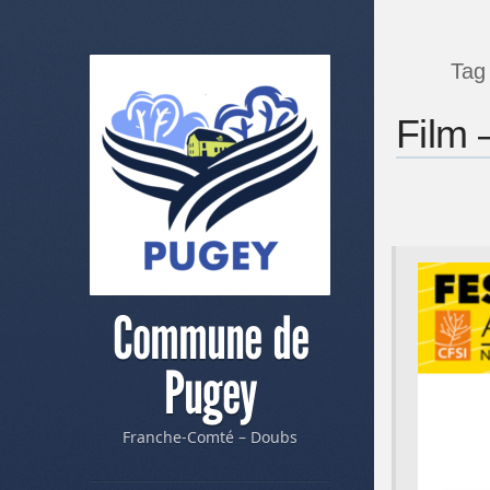
Tag
Film 
Commune de
Pugey
Franche-Comté – Doubs