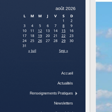
août 2026
L
M
M
J
V
S
D
1
2
3
4
5
6
7
8
9
10
11
12
13
14
15
16
17
18
19
20
21
22
23
24
25
26
27
28
29
30
31
« Juil
Sep »
Menu
Aller au contenu
Accueil
Actualités
Renseignements Pratiques
Newsletters