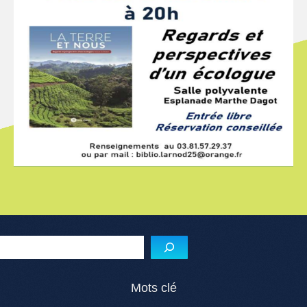
Reche
Mots clé