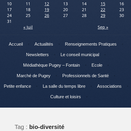
10
11
12
13
14
15
16
17
18
19
20
21
22
23
24
25
26
27
28
29
30
31
« Juil
Sep »
Menu
Aller au contenu
Accueil
Actualités
Renseignements Pratiques
Newsletters
Le conseil municipal
Médiathèque Pugey – Fontain
Ecole
Marché de Pugey
Professionnels de Santé
Petite enfance
La salle du temps libre
Associations
Culture et loisirs
Tag :
bio-diversité