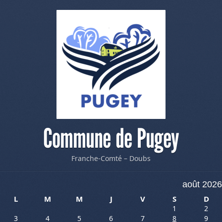
Commune de Pugey
Franche-Comté – Doubs
août 2026
L
M
M
J
V
S
D
1
2
3
4
5
6
7
8
9