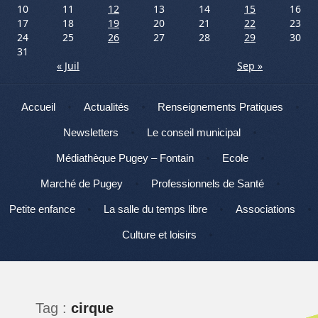
10
11
12
13
14
15
16
17
18
19
20
21
22
23
24
25
26
27
28
29
30
31
« Juil
Sep »
Menu
Aller au contenu
Accueil
Actualités
Renseignements Pratiques
Newsletters
Le conseil municipal
Médiathèque Pugey – Fontain
Ecole
Marché de Pugey
Professionnels de Santé
Petite enfance
La salle du temps libre
Associations
Culture et loisirs
Tag :
cirque