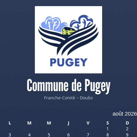
Commune de Pugey
Franche-Comté – Doubs
août 2026
L
M
M
J
V
S
D
1
2
3
4
5
6
7
8
9