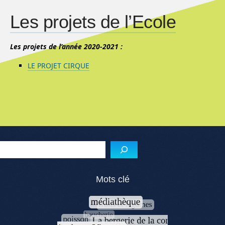
Les projets de l’Ecole
Les projets de l’année 2020-2021 :
LE PROJET CIRQUE
Reche
Mots clé