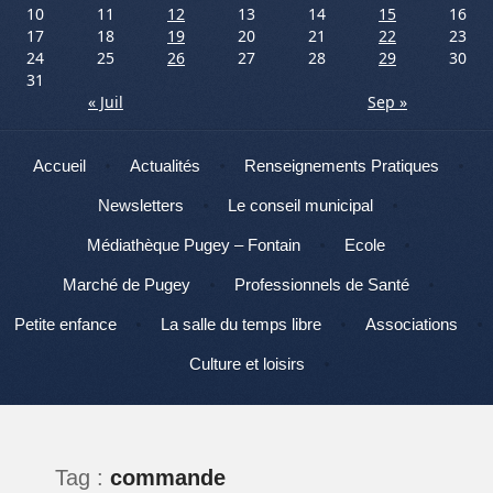
10
11
12
13
14
15
16
17
18
19
20
21
22
23
24
25
26
27
28
29
30
31
« Juil
Sep »
Menu
Aller au contenu
Accueil
Actualités
Renseignements Pratiques
Newsletters
Le conseil municipal
Médiathèque Pugey – Fontain
Ecole
Marché de Pugey
Professionnels de Santé
Petite enfance
La salle du temps libre
Associations
Culture et loisirs
Tag :
commande