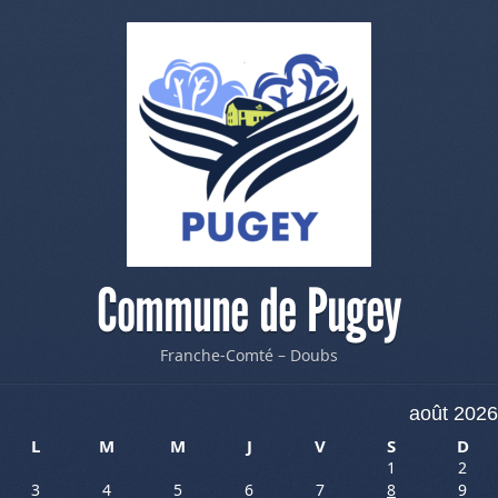
Commune de Pugey
Franche-Comté – Doubs
août 2026
L
M
M
J
V
S
D
1
2
3
4
5
6
7
8
9