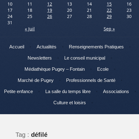
10
11
12
13
14
15
16
17
18
19
20
21
22
23
24
25
26
27
28
29
30
31
« Juil
Sep »
Menu
Aller au contenu
Accueil
Actualités
Renseignements Pratiques
Newsletters
Le conseil municipal
Médiathèque Pugey – Fontain
Ecole
Marché de Pugey
Professionnels de Santé
Petite enfance
La salle du temps libre
Associations
Culture et loisirs
Tag :
défilé