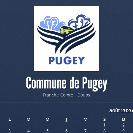
Commune de Pugey
Franche-Comté – Doubs
août 2026
L
M
M
J
V
S
D
1
2
3
4
5
6
7
8
9