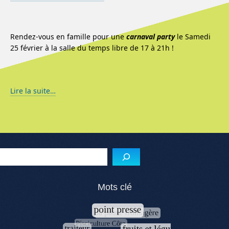
Rendez-vous en famille pour une
carnaval party
le Samedi
25 février à la salle du temps libre de 17 à 21h !
Lire la suite…
Reche
Mots clé