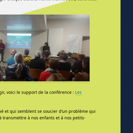
r, voici le support de la conférence :
Les
ipé et qui semblent se soucier d’un problème qui
 transmettre à nos enfants et à nos petits-