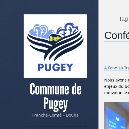
Tag
Confé
A Fond La Tra
Nous avons r
Commune de
enjeux du bo
individuelle
Pugey
Franche-Comté – Doubs