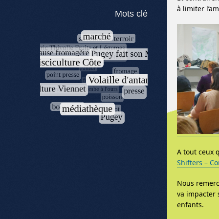
à limiter l’a
Mots clé
A tout ceux 
Shifters – C
Nous remerci
va impacter 
enfants.