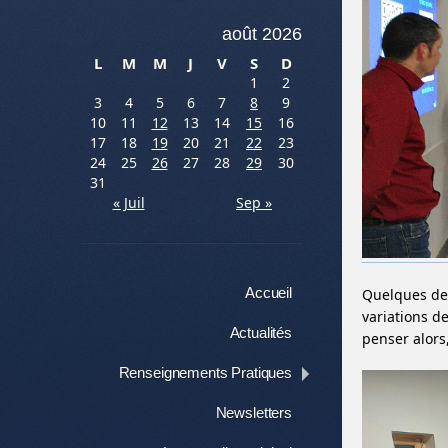
août 2026
L
M
M
J
V
S
D
1
2
3
4
5
6
7
8
9
10
11
12
13
14
15
16
17
18
19
20
21
22
23
24
25
26
27
28
29
30
31
« Juil
Sep »
Menu
Aller au contenu
Accueil
Quelques deg
variations d
Actualités
penser alors
Renseignements Pratiques
Newsletters