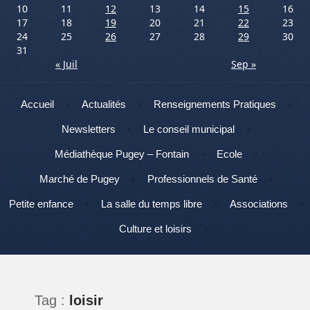
10
11
12
13
14
15
16
17
18
19
20
21
22
23
24
25
26
27
28
29
30
31
« Juil
Sep »
Menu
Aller au contenu
Accueil
Actualités
Renseignements Pratiques
Newsletters
Le conseil municipal
Médiathèque Pugey – Fontain
Ecole
Marché de Pugey
Professionnels de Santé
Petite enfance
La salle du temps libre
Associations
Culture et loisirs
Tag :
loisir