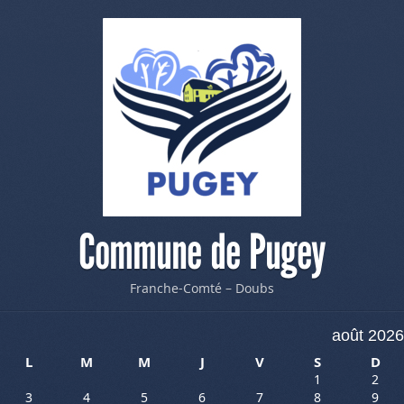
Commune de Pugey
Franche-Comté – Doubs
août 2026
L
M
M
J
V
S
D
1
2
3
4
5
6
7
8
9