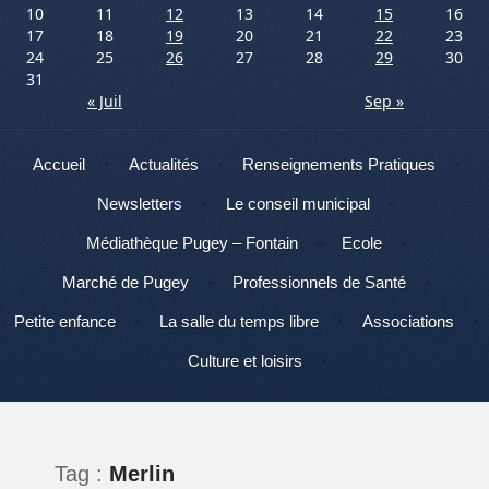
10
11
12
13
14
15
16
17
18
19
20
21
22
23
24
25
26
27
28
29
30
31
« Juil
Sep »
Menu
Aller au contenu
Accueil
Actualités
Renseignements Pratiques
Newsletters
Le conseil municipal
Médiathèque Pugey – Fontain
Ecole
Marché de Pugey
Professionnels de Santé
Petite enfance
La salle du temps libre
Associations
Culture et loisirs
Tag :
Merlin