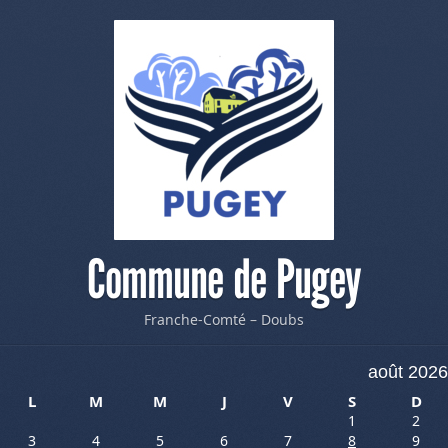
Commune de Pugey
Franche-Comté – Doubs
août 2026
L
M
M
J
V
S
D
1
2
3
4
5
6
7
8
9