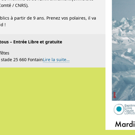
Comté / CNRS).
lics à partir de 9 ans. Prenez vos polaires, il va
id !
tous – Entrée Libre et gratuite
fêtes
 stade 25 660 Fontain
Lire la suite…