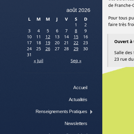
de Franche-
août 2026
Pour tous pub
L
M
M
J
V
S
D
faire très fro
1
2
3
4
5
6
7
8
9
10
11
12
13
14
15
16
Ouvert à 
17
18
19
20
21
22
23
24
25
26
27
28
29
30
Salle des 
31
23 rue du
« Juil
Sep »
Menu
Aller au contenu
Accueil
Actualités
Renseignements Pratiques
Newsletters