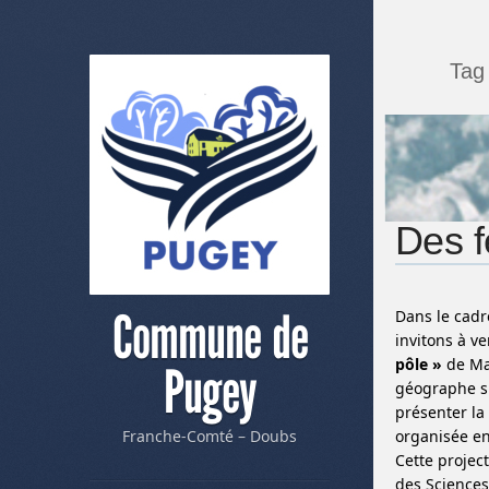
Tag
Des f
Commune de
Dans le cadr
invitons à ve
pôle »
de Mad
Pugey
géographe sp
présenter la
organisée en
Franche-Comté – Doubs
Cette projec
des Sciences