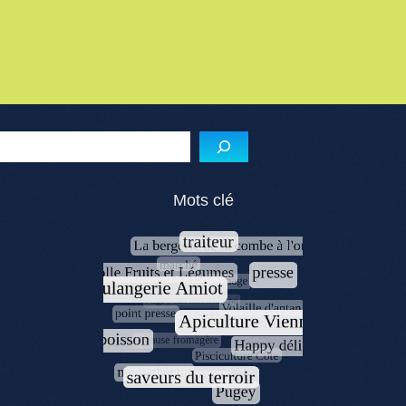
Reche
Mots clé