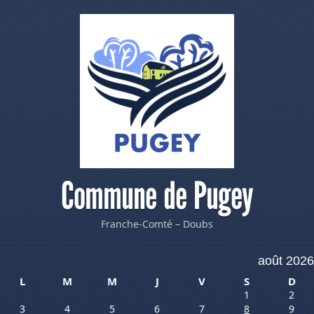
Commune de Pugey
Franche-Comté – Doubs
août 2026
L
M
M
J
V
S
D
1
2
3
4
5
6
7
8
9