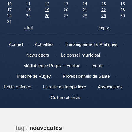
10
11
12
13
14
15
16
17
18
19
20
21
22
23
24
25
26
27
28
29
30
31
« Juil
Sep »
Menu
Aller au contenu
Accueil
Actualités
Renseignements Pratiques
Newsletters
Le conseil municipal
Médiathèque Pugey – Fontain
Ecole
Marché de Pugey
Professionnels de Santé
Petite enfance
La salle du temps libre
Associations
Culture et loisirs
Tag :
nouveautés