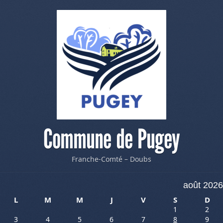
Commune de Pugey
Franche-Comté – Doubs
août 2026
L
M
M
J
V
S
D
1
2
3
4
5
6
7
8
9