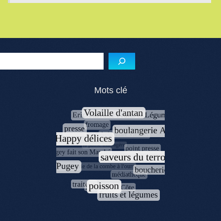
Reche
Mots clé