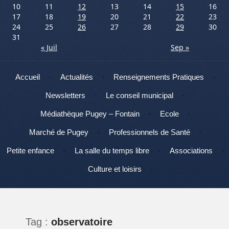
10
11
12
13
14
15
16
17
18
19
20
21
22
23
24
25
26
27
28
29
30
31
« Juil
Sep »
Menu
Aller au contenu
Accueil
Actualités
Renseignements Pratiques
Newsletters
Le conseil municipal
Médiathèque Pugey – Fontain
Ecole
Marché de Pugey
Professionnels de Santé
Petite enfance
La salle du temps libre
Associations
Culture et loisirs
Tag :
observatoire