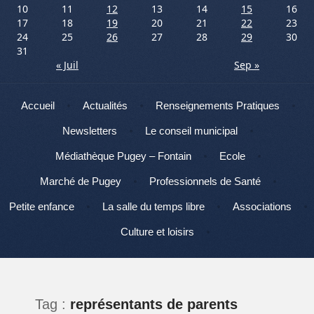
10
11
12
13
14
15
16
17
18
19
20
21
22
23
24
25
26
27
28
29
30
31
« Juil
Sep »
Menu
Aller au contenu
Accueil
Actualités
Renseignements Pratiques
Newsletters
Le conseil municipal
Médiathèque Pugey – Fontain
Ecole
Marché de Pugey
Professionnels de Santé
Petite enfance
La salle du temps libre
Associations
Culture et loisirs
Tag :
représentants de parents