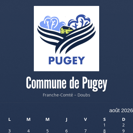
Commune de Pugey
Franche-Comté – Doubs
août 2026
L
M
M
J
V
S
D
1
2
3
4
5
6
7
8
9