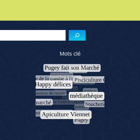
Reche
Mots clé