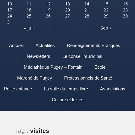
10
11
12
13
14
15
16
17
18
19
20
21
22
23
24
25
26
27
28
29
30
31
« Juil
Sep »
Menu
Aller au contenu
Accueil
Actualités
Renseignements Pratiques
Newsletters
Le conseil municipal
Médiathèque Pugey – Fontain
Ecole
Marché de Pugey
Professionnels de Santé
Petite enfance
La salle du temps libre
Associations
Culture et loisirs
Tag :
visites