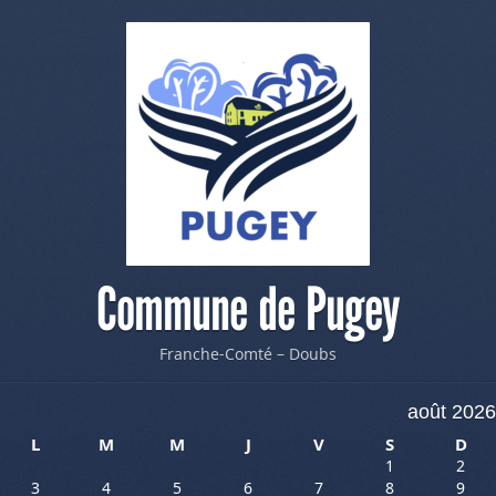
Commune de Pugey
Franche-Comté – Doubs
août 2026
L
M
M
J
V
S
D
1
2
3
4
5
6
7
8
9