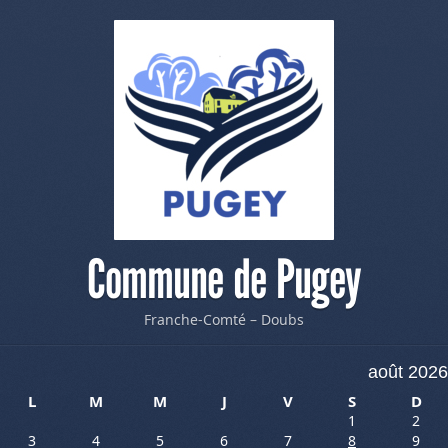
Commune de Pugey
Franche-Comté – Doubs
août 2026
L
M
M
J
V
S
D
1
2
3
4
5
6
7
8
9