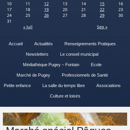
10
11
12
13
14
15
16
17
18
19
20
21
22
23
24
25
26
27
28
29
30
31
« Juil
Sep »
Menu
Aller au contenu
Accueil
Actualités
Renseignements Pratiques
Newsletters
Le conseil municipal
Médiathèque Pugey – Fontain
Ecole
Marché de Pugey
Professionnels de Santé
Petite enfance
La salle du temps libre
Associations
Culture et loisirs