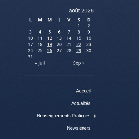
août 2026
L
M
M
J
V
S
D
1
2
3
4
5
6
7
8
9
10
11
12
13
14
15
16
17
18
19
20
21
22
23
24
25
26
27
28
29
30
31
« Juil
Sep »
Menu
Aller au contenu
Accueil
Actualités
Renseignements Pratiques
Newsletters