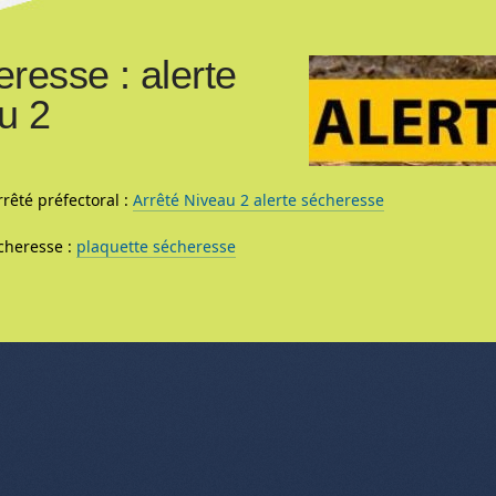
resse : alerte
u 2
rrêté préfectoral :
Arrêté Niveau 2 alerte sécheresse
cheresse :
plaquette sécheresse
nu de l'article