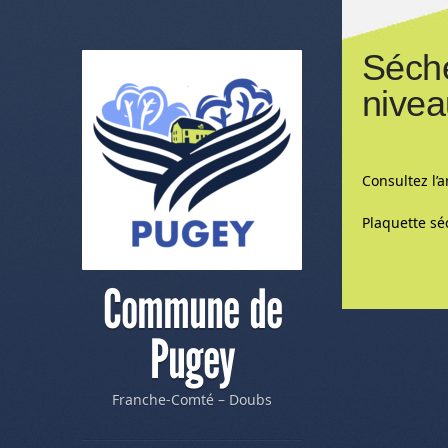
Séche
nivea
Consultez l’a
Plaquette sé
Commune de
Me
Pugey
Franche-Comté – Doubs