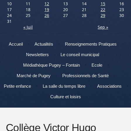
10
11
12
13
14
15
16
17
18
19
20
21
22
23
24
25
26
27
28
29
30
31
« Juil
Sep »
Menu
Aller au contenu
Accueil
Actualités
Renseignements Pratiques
Newsletters
Le conseil municipal
Médiathèque Pugey – Fontain
Ecole
Marché de Pugey
Professionnels de Santé
Petite enfance
La salle du temps libre
Associations
Culture et loisirs
Collège Victor Hugo