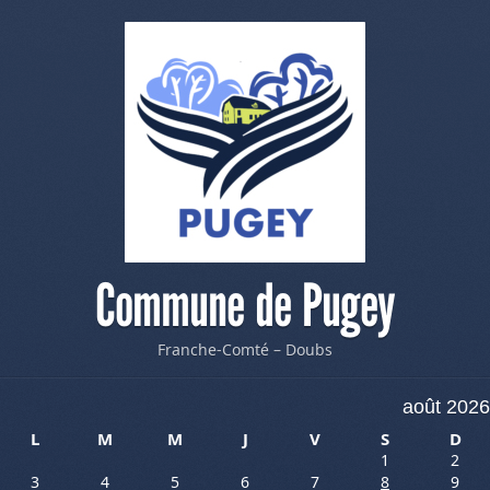
Commune de Pugey
Franche-Comté – Doubs
août 2026
L
M
M
J
V
S
D
1
2
3
4
5
6
7
8
9