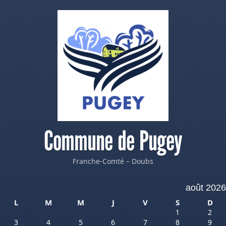
Commune de Pugey
Franche-Comté – Doubs
août 2026
L
M
M
J
V
S
D
1
2
3
4
5
6
7
8
9