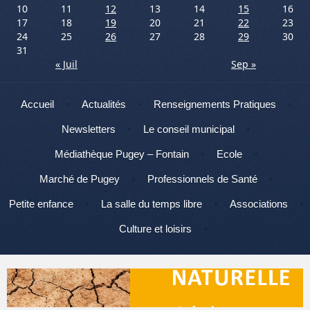
10
11
12
13
14
15
16
17
18
19
20
21
22
23
24
25
26
27
28
29
30
31
« Juil
Sep »
Menu
Aller au contenu
Accueil
Actualités
Renseignements Pratiques
Newsletters
Le conseil municipal
Médiathèque Pugey – Fontain
Ecole
Marché de Pugey
Professionnels de Santé
Petite enfance
La salle du temps libre
Associations
Culture et loisirs