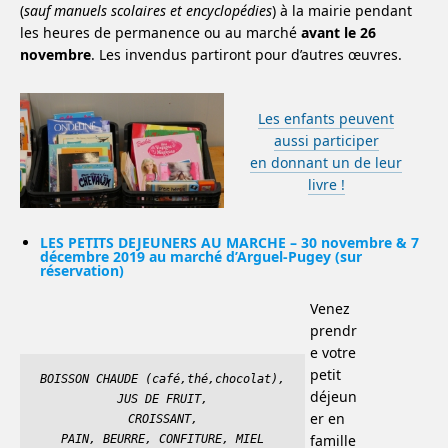
(
sauf manuels scolaires et encyclopédies
) à la mairie pendant
les heures de permanence ou au marché
avant le 26
novembre
. Les invendus partiront pour d’autres œuvres.
Les enfants peuvent
aussi participer
en donnant un de leur
livre !
LES PETITS DEJEUNERS AU MARCHE – 30 novembre & 7
décembre 2019 au marché d’Arguel-Pugey (sur
réservation)
Venez
prendr
e votre
petit
BOISSON CHAUDE (café,thé,chocolat),
déjeun
JUS DE FRUIT,
er en
CROISSANT,
famille
PAIN, BEURRE, CONFITURE, MIEL