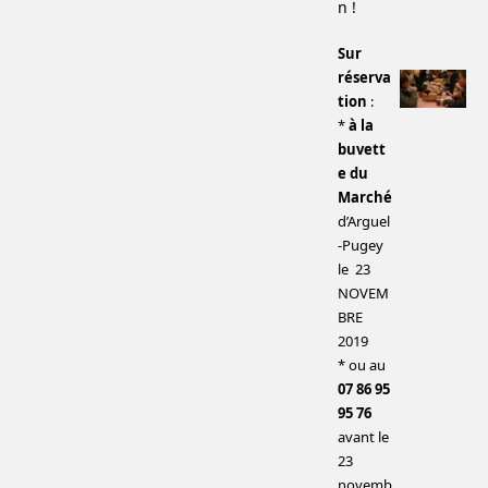
n !
Sur
réserva
tion
:
*
à la
buvett
e du
Marché
d’Arguel
-Pugey
le 23
NOVEM
BRE
2019
* ou au
07 86 95
95 76
avant le
23
novemb