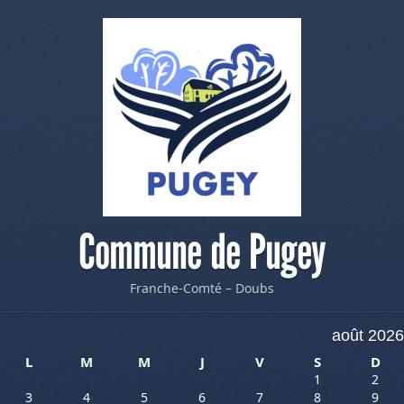
Commune de Pugey
Franche-Comté – Doubs
août 2026
L
M
M
J
V
S
D
1
2
3
4
5
6
7
8
9