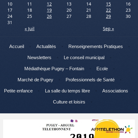
10
11
12
13
14
15
16
17
18
19
20
21
22
23
24
25
26
27
28
29
30
31
« Juil
Sep »
Menu
Aller au contenu
Accueil
Actualités
Renseignements Pratiques
Newsletters
Le conseil municipal
Médiathèque Pugey – Fontain
Ecole
Marché de Pugey
Professionnels de Santé
Petite enfance
La salle du temps libre
Associations
Culture et loisirs