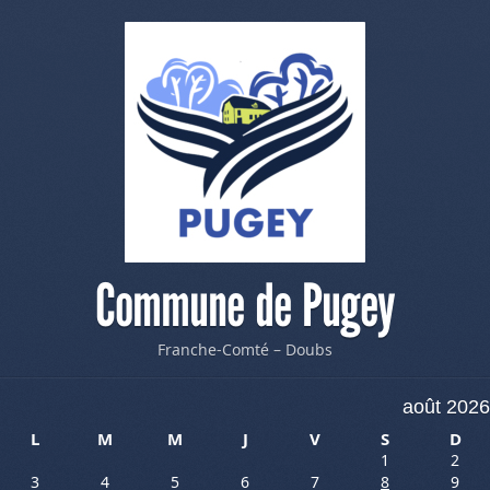
Commune de Pugey
Franche-Comté – Doubs
août 2026
L
M
M
J
V
S
D
1
2
3
4
5
6
7
8
9