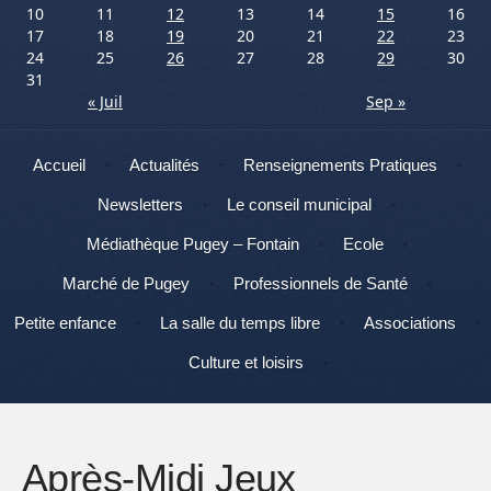
10
11
12
13
14
15
16
17
18
19
20
21
22
23
24
25
26
27
28
29
30
31
« Juil
Sep »
Menu
Aller au contenu
Accueil
Actualités
Renseignements Pratiques
Newsletters
Le conseil municipal
Médiathèque Pugey – Fontain
Ecole
Marché de Pugey
Professionnels de Santé
Petite enfance
La salle du temps libre
Associations
Culture et loisirs
Après-Midi Jeux