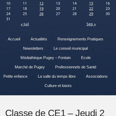
10
11
12
13
14
15
16
17
18
19
20
21
22
23
24
25
26
27
28
29
30
31
« Juil
Sep »
Menu
Aller au contenu
Accueil
Actualités
Renseignements Pratiques
Newsletters
Le conseil municipal
Médiathèque Pugey – Fontain
Ecole
Marché de Pugey
Professionnels de Santé
Petite enfance
La salle du temps libre
Associations
Culture et loisirs
Classe de CE1 – Jeudi 2