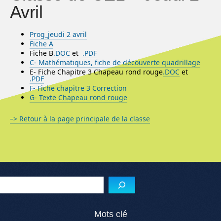
Avril
Prog_jeudi 2 avril
Fiche A
Fiche B
.DOC
et
.PDF
C- Mathématiques, fiche de découverte quadrillage
E- Fiche Chapitre 3 Chapeau rond rouge
.DOC
et
.PDF
F- Fiche chapitre 3 Correction
G- Texte Chapeau rond rouge
–> Retour à la page principale de la classe
Menu de l'article
Reche
Mots clé