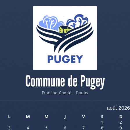
Commune de Pugey
Franche-Comté – Doubs
août 2026
L
M
M
J
V
S
D
1
2
3
4
5
6
7
8
9