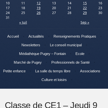
10
11
12
13
14
15
16
17
18
19
20
21
22
23
24
25
26
27
28
29
30
31
« Juil
Sep »
Menu
Aller au contenu
Accueil
Actualités
Renseignements Pratiques
Newsletters
Le conseil municipal
Médiathèque Pugey – Fontain
Ecole
Marché de Pugey
Professionnels de Santé
Petite enfance
La salle du temps libre
Associations
Culture et loisirs
Classe de CE1 – Jeudi 9