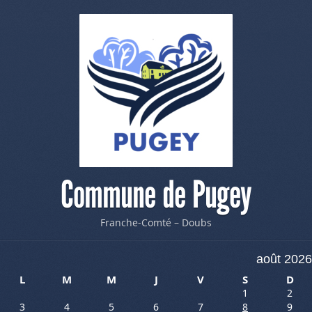
Commune de Pugey
Franche-Comté – Doubs
août 2026
L
M
M
J
V
S
D
1
2
3
4
5
6
7
8
9