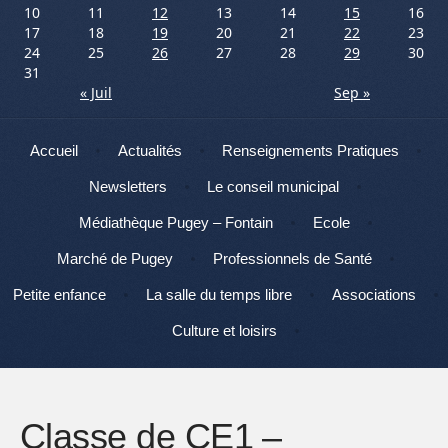
10
11
12
13
14
15
16
17
18
19
20
21
22
23
24
25
26
27
28
29
30
31
« Juil
Sep »
Menu
Aller au contenu
Accueil
Actualités
Renseignements Pratiques
Newsletters
Le conseil municipal
Médiathèque Pugey – Fontain
Ecole
Marché de Pugey
Professionnels de Santé
Petite enfance
La salle du temps libre
Associations
Culture et loisirs
Classe de CE1 –