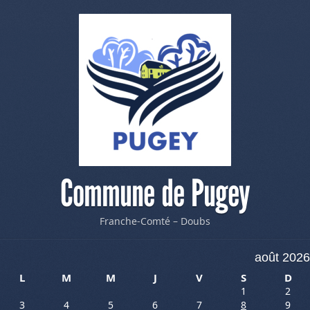
Commune de Pugey
Franche-Comté – Doubs
août 2026
L
M
M
J
V
S
D
1
2
3
4
5
6
7
8
9