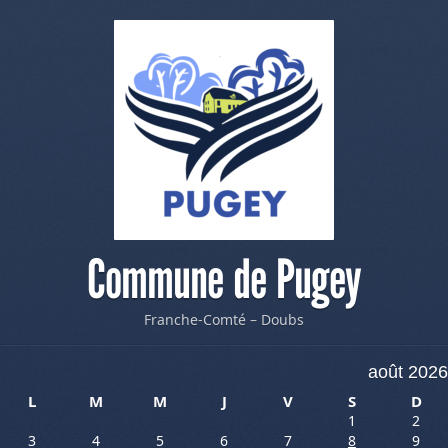
Commune de Pugey
Franche-Comté – Doubs
août 2026
L
M
M
J
V
S
D
1
2
3
4
5
6
7
8
9