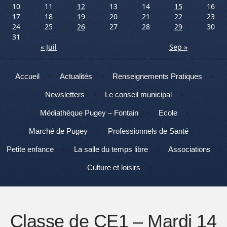
10
11
12
13
14
15
16
17
18
19
20
21
22
23
24
25
26
27
28
29
30
31
« Juil
Sep »
Menu
Aller au contenu
Accueil
Actualités
Renseignements Pratiques
Newsletters
Le conseil municipal
Médiathèque Pugey – Fontain
Ecole
Marché de Pugey
Professionnels de Santé
Petite enfance
La salle du temps libre
Associations
Culture et loisirs
Classe de CE1 – Mardi 14