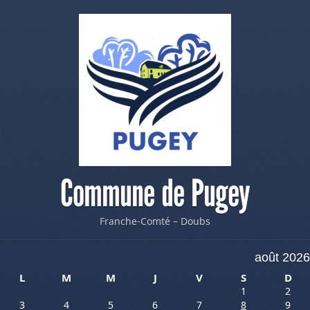
Commune de Pugey
Franche-Comté – Doubs
août 2026
L
M
M
J
V
S
D
1
2
3
4
5
6
7
8
9