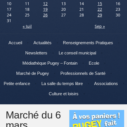
10
11
12
13
14
15
16
17
18
19
20
21
22
23
24
25
26
27
28
29
30
31
« Juil
Sep »
Menu
Aller au contenu
Accueil
Actualités
Renseignements Pratiques
Newsletters
Le conseil municipal
Médiathèque Pugey – Fontain
Ecole
Marché de Pugey
Professionnels de Santé
Petite enfance
La salle du temps libre
Associations
Culture et loisirs
Marché du 6
mars