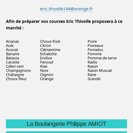
eric.thivolle144@orange.fr
Afin de préparer vos courses Eric Thivolle proposera à ce
marché :
Ananas
Choux frisé
Poire
Aulx
Citron
Poireaux
Avocat
Clémentine
Pomelos
Banane
Echalotte
Pomme
Batavia
Endive
Pomme de terre
Carotte
Fenouil
Radis
Céleri vert
Kiwi
Raisin
Champignons
Noix
Raisin Muscat
Châtaigne
Oignon
Rave
Choux fleur
Orange
Scarole
La Boulangerie Philippe AMIOT