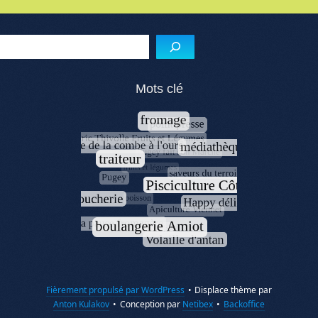
Menu de l'article
Reche
Mots clé
Fièrement propulsé par WordPress
•
Displace thème par
Anton Kulakov
•
Conception par
Netibex
•
Backoffice