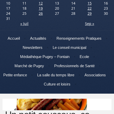
10
11
12
13
14
15
16
17
18
19
20
21
22
23
24
25
26
27
28
29
30
31
« Juil
Sep »
Menu
Aller au contenu
Accueil
Actualités
Renseignements Pratiques
Newsletters
Le conseil municipal
Médiathèque Pugey – Fontain
Ecole
Marché de Pugey
Professionnels de Santé
Petite enfance
La salle du temps libre
Associations
Culture et loisirs