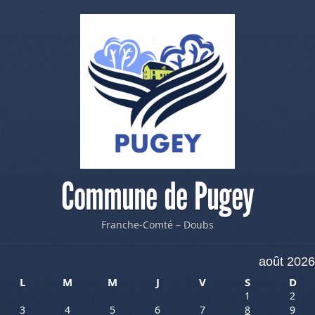
Commune de Pugey
Franche-Comté – Doubs
août 2026
L
M
M
J
V
S
D
1
2
3
4
5
6
7
8
9