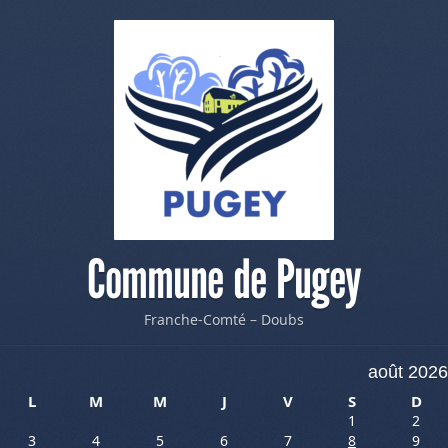
Commune de Pugey
Franche-Comté – Doubs
août 2026
L
M
M
J
V
S
D
1
2
3
4
5
6
7
8
9