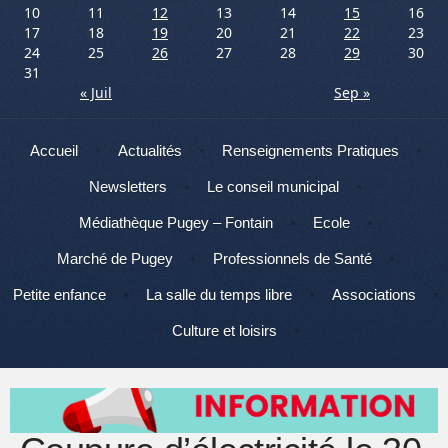
10
11
12
13
14
15
16
17
18
19
20
21
22
23
24
25
26
27
28
29
30
31
« Juil
Sep »
Menu
Aller au contenu
Accueil
Actualités
Renseignements Pratiques
Newsletters
Le conseil municipal
Médiathèque Pugey – Fontain
Ecole
Marché de Pugey
Professionnels de Santé
Petite enfance
La salle du temps libre
Associations
Culture et loisirs