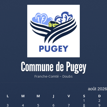
Commune de Pugey
Franche-Comté – Doubs
août 2026
L
M
M
J
V
S
D
1
2
3
4
5
6
7
8
9