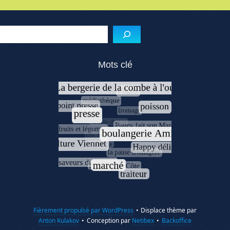
Menu de l'article
Reche
Mots clé
Fièrement propulsé par WordPress
•
Displace thème par
Anton Kulakov
•
Conception par
Netibex
•
Backoffice