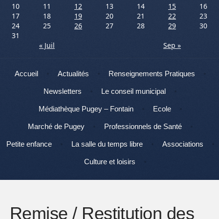
10
11
12
13
14
15
16
17
18
19
20
21
22
23
24
25
26
27
28
29
30
31
« Juil
Sep »
Menu
Aller au contenu
Accueil
Actualités
Renseignements Pratiques
Newsletters
Le conseil municipal
Médiathèque Pugey – Fontain
Ecole
Marché de Pugey
Professionnels de Santé
Petite enfance
La salle du temps libre
Associations
Culture et loisirs
Remise / Restitution des