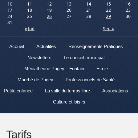
10
11
12
13
14
15
16
17
18
19
20
21
22
23
24
25
26
27
28
29
30
31
« Juil
Sep »
Menu
Aller au contenu
Accueil
Actualités
Renseignements Pratiques
Newsletters
Le conseil municipal
Médiathèque Pugey – Fontain
Ecole
Marché de Pugey
Professionnels de Santé
Petite enfance
La salle du temps libre
Associations
Culture et loisirs
Tarifs