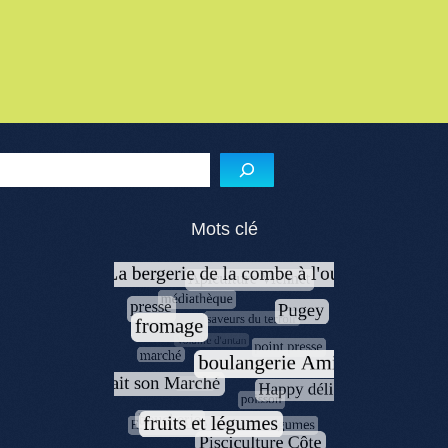
Menu de l'article
Reche
Mots clé