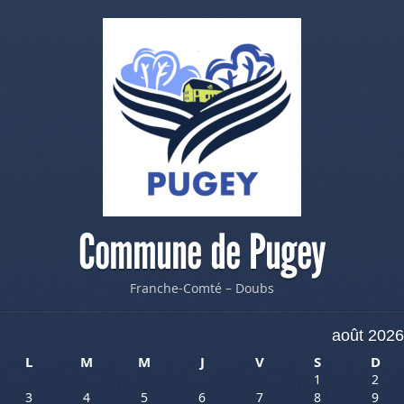
Commune de Pugey
Franche-Comté – Doubs
août 2026
L
M
M
J
V
S
D
1
2
3
4
5
6
7
8
9