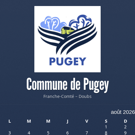
Commune de Pugey
Franche-Comté – Doubs
août 2026
L
M
M
J
V
S
D
1
2
3
4
5
6
7
8
9