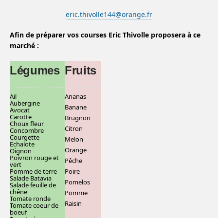
eric.thivolle144@orange.fr
Afin de préparer vos courses Eric Thivolle proposera à ce
marché :
Légumes
Fruits
Ail
Ananas
Aubergine
Banane
Avocat
Carotte
Brugnon
Choux fleur
C
itron
Concombre
Courgette
Melon
Echalote
Orange
Oignon
Poivron rouge et
Pêche
vert
Pomme de terre
Poire
Salade Batavia
Pomelos
Salade feuille de
chêne
Pomme
Tomate ronde
Raisin
Tomate coeur de
boeuf