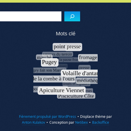
Menu de l'article
Reche
Mots clé
Fièrement propulsé par WordPress
•
Displace thème par
Anton Kulakov
•
Conception par
Netibex
•
Backoffice