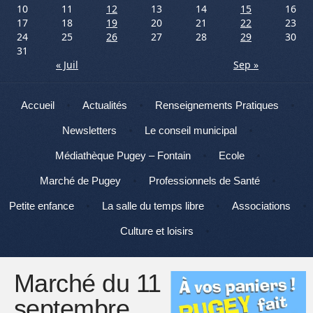
10
11
12
13
14
15
16
17
18
19
20
21
22
23
24
25
26
27
28
29
30
31
« Juil
Sep »
Menu
Aller au contenu
Accueil
Actualités
Renseignements Pratiques
Newsletters
Le conseil municipal
Médiathèque Pugey – Fontain
Ecole
Marché de Pugey
Professionnels de Santé
Petite enfance
La salle du temps libre
Associations
Culture et loisirs
Marché du 11
septembre