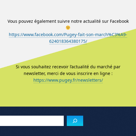
Vous pouvez également suivre notre actualité sur Facebook
https://www.facebook.com/Pugey-fait-son-march%C3%A9-
624018364380175/
Si vous souhaitez recevoir l’actualité du marché par
newsletter, merci de vous inscrire en ligne :
https://www.pugey.fr/newsletters/
Menu de l'article
Reche