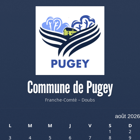
Commune de Pugey
Franche-Comté – Doubs
août 2026
L
M
M
J
V
S
D
1
2
3
4
5
6
7
8
9