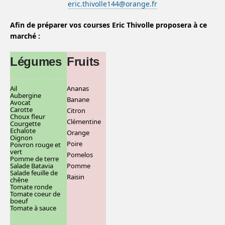
eric.thivolle144@orange.fr
Afin de préparer vos courses Eric Thivolle proposera à ce
marché :
Légumes
Fruits
Ail
Ananas
Aubergine
Banane
Avocat
Carotte
C
itron
Choux fleur
Clémentine
Courgette
Echalote
Orange
Oignon
Poire
Poivron rouge et
vert
Pomelos
Pomme de terre
Salade Batavia
Pomme
Salade feuille de
Raisin
chêne
Tomate ronde
Tomate coeur de
boeuf
Tomate à sauce