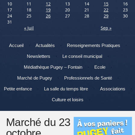
10
11
12
13
14
15
16
17
18
19
20
21
22
23
24
25
26
27
28
29
30
31
« Juil
Sep »
Menu
Aller au contenu
Accueil
Actualités
Renseignements Pratiques
Newsletters
Le conseil municipal
Médiathèque Pugey – Fontain
Ecole
Marché de Pugey
Professionnels de Santé
Petite enfance
La salle du temps libre
Associations
Culture et loisirs
Marché du 23
octobre