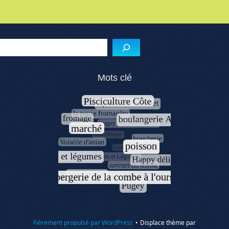
Menu de l'article
Reche
Mots clé
Fièrement propulsé par WordPress
•
Displace thème par