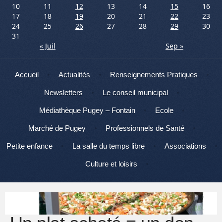
10
11
12
13
14
15
16
17
18
19
20
21
22
23
24
25
26
27
28
29
30
31
« Juil
Sep »
Menu
Aller au contenu
Accueil
Actualités
Renseignements Pratiques
Newsletters
Le conseil municipal
Médiathèque Pugey – Fontain
Ecole
Marché de Pugey
Professionnels de Santé
Petite enfance
La salle du temps libre
Associations
Culture et loisirs