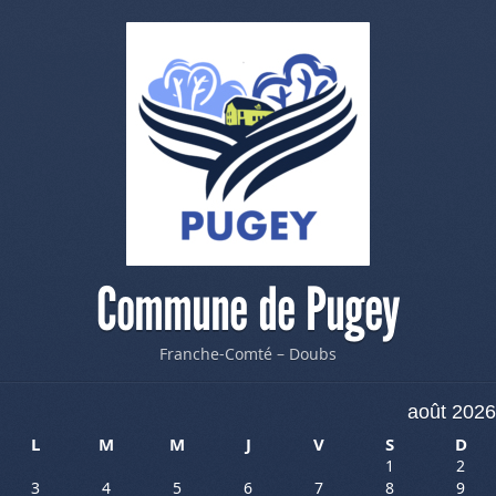
Commune de Pugey
Franche-Comté – Doubs
août 2026
L
M
M
J
V
S
D
1
2
3
4
5
6
7
8
9