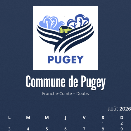
Commune de Pugey
Franche-Comté – Doubs
août 2026
L
M
M
J
V
S
D
1
2
3
4
5
6
7
8
9