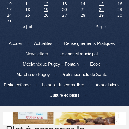
10
11
12
13
14
15
16
17
18
19
20
21
22
23
24
25
26
27
28
29
30
31
« Juil
Sep »
Menu
Aller au contenu
Accueil
Actualités
Renseignements Pratiques
Newsletters
Le conseil municipal
Médiathèque Pugey – Fontain
Ecole
Marché de Pugey
Professionnels de Santé
Petite enfance
La salle du temps libre
Associations
Culture et loisirs