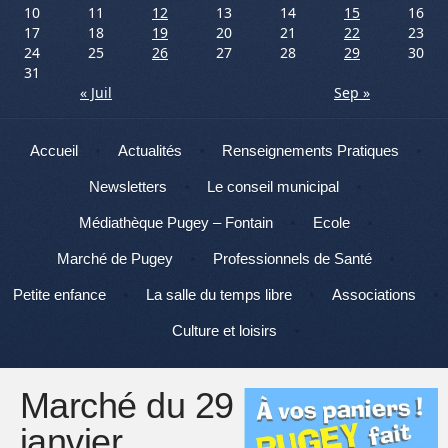
10
11
12
13
14
15
16
17
18
19
20
21
22
23
24
25
26
27
28
29
30
31
« Juil
Sep »
Menu
Aller au contenu
Accueil
Actualités
Renseignements Pratiques
Newsletters
Le conseil municipal
Médiathèque Pugey – Fontain
Ecole
Marché de Pugey
Professionnels de Santé
Petite enfance
La salle du temps libre
Associations
Culture et loisirs
Marché du 29
janvier