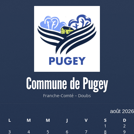
Commune de Pugey
Franche-Comté – Doubs
août 2026
L
M
M
J
V
S
D
1
2
3
4
5
6
7
8
9