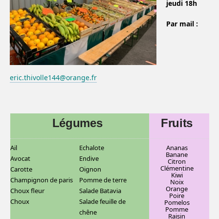
jeudi 18h
Par mail :
eric.thivolle144@orange.fr
Légumes
Fruits
Ail
Echalote
Ananas
Banane
Avocat
Endive
C
itron
Clémentine
Carotte
Oignon
Kiwi
Champignon de paris
Pomme de terre
Noix
Orange
Choux fleur
Salade Batavia
Poire
Choux
Salade feuille de
Pomelos
Pomme
chêne
Raisin