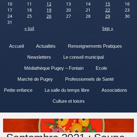
10
11
12
13
14
15
16
17
18
19
20
21
22
23
24
25
26
27
28
29
30
31
« Juil
Sep »
Menu
Aller au contenu
Accueil
Actualités
Renseignements Pratiques
Newsletters
Le conseil municipal
Médiathèque Pugey – Fontain
Ecole
Marché de Pugey
Professionnels de Santé
Petite enfance
La salle du temps libre
Associations
Culture et loisirs