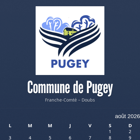
Commune de Pugey
Franche-Comté – Doubs
août 2026
L
M
M
J
V
S
D
1
2
3
4
5
6
7
8
9