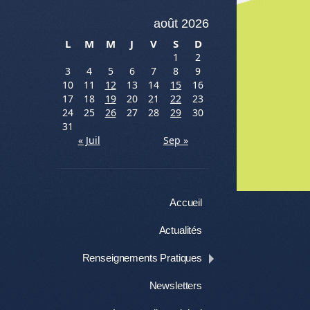
août 2026
L
M
M
J
V
S
D
1
2
3
4
5
6
7
8
9
10
11
12
13
14
15
16
17
18
19
20
21
22
23
24
25
26
27
28
29
30
31
« Juil
Sep »
Me
Menu
Aller au contenu
Accueil
Actualités
Renseignements Pratiques
Newsletters