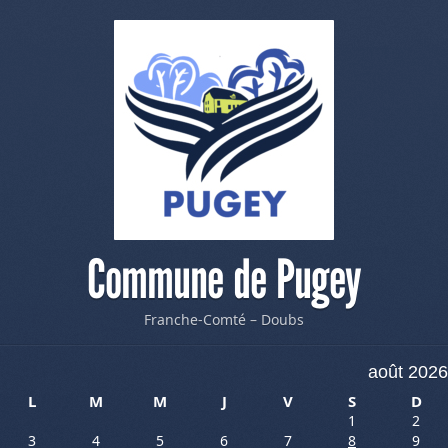
Commune de Pugey
Franche-Comté – Doubs
août 2026
L
M
M
J
V
S
D
1
2
3
4
5
6
7
8
9