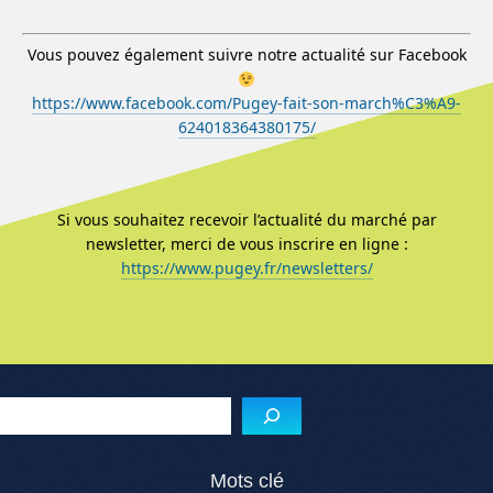
Vous pouvez également suivre notre actualité sur Facebook
https://www.facebook.com/Pugey-fait-son-march%C3%A9-
624018364380175/
Si vous souhaitez recevoir l’actualité du marché par
newsletter, merci de vous inscrire en ligne :
https://www.pugey.fr/newsletters/
Menu de l'article
Reche
Mots clé