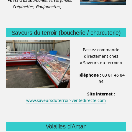
Pavés crus saumonés,
Filets fumés,
Crépinettes,
Goujonnettes,
….
Saveurs du terroir (boucherie / charcuterie)
Passez commande
directement chez
« Saveurs du terroir »
Téléphone :
03 81 46 84
54
Site internet :
www.saveursduterroir-ventedirecte.com
Volailles d’Antan