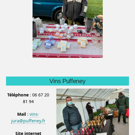
Vins Puffeney
Téléphone
: 06 67 20
81 94
Mail
:
vins-
jura@puffeney.fr
Site internet