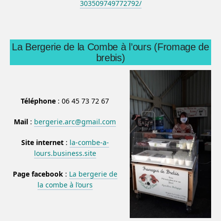
303509749772792/
La Bergerie de la Combe à l’ours (Fromage de
brebis)
Téléphone
: 06 45 73 72 67
Mail
:
bergerie.arc@gmail.com
Site internet
:
la-combe-a-
lours.business.site
Page facebook
:
La bergerie de
la combe à l’ours