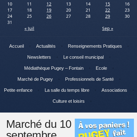
10
11
12
13
14
15
16
17
18
19
20
21
22
23
24
25
26
27
28
29
30
31
« Juil
Sep »
Menu
Aller au contenu
Accueil
Actualités
Renseignements Pratiques
Newsletters
Le conseil municipal
Médiathèque Pugey – Fontain
Ecole
Marché de Pugey
Professionnels de Santé
Petite enfance
La salle du temps libre
Associations
Culture et loisirs
Marché du 10
septembre