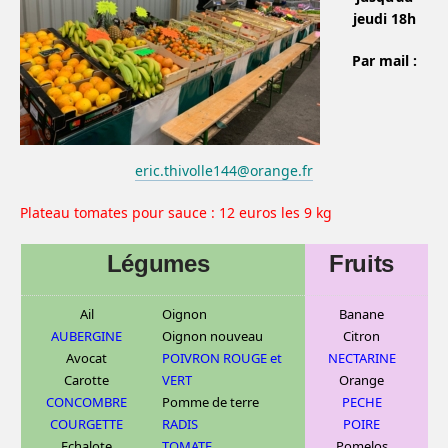
jeudi 18h
Par mail :
eric.thivolle144@orange.fr
Plateau tomates pour sauce : 12 euros les 9 kg
Légumes
Fruits
Ail
Oignon
Banane
AUBERGINE
Oignon nouveau
C
itron
Avocat
POIVRON ROUGE et
NECTARINE
Carotte
VERT
Orange
CONCOMBRE
Pomme de terre
PECHE
COURGETTE
RADIS
POIRE
Echalote
TOMATE
Pomelos