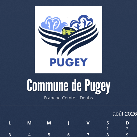
Commune de Pugey
Franche-Comté – Doubs
août 2026
L
M
M
J
V
S
D
1
2
3
4
5
6
7
8
9