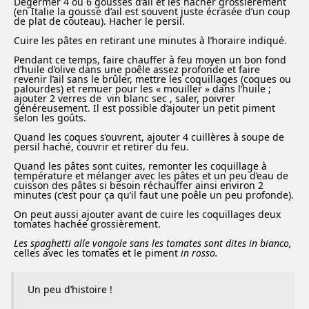
Dégermer 4 ou 6 gousses d’ail et les hacher grossièrement
(en Italie la gousse d’ail est souvent juste écrasée d’un coup
de plat de couteau). Hacher le persil.
Cuire les pâtes en retirant une minutes à l’horaire indiqué.
Pendant ce temps, faire chauffer à feu moyen un bon fond
d’huile d’olive dans une poêle assez profonde et faire
revenir l’ail sans le brûler, mettre les coquillages (coques ou
palourdes) et remuer pour les « mouiller » dans l’huile ;
ajouter 2 verres de vin blanc sec , saler, poivrer
généreusement. Il est possible d’ajouter un petit piment
selon les goûts.
Quand les coques s’ouvrent, ajouter 4 cuillères à soupe de
persil haché, couvrir et retirer du feu.
Quand les pâtes sont cuites, remonter les coquillage à
température et mélanger avec les pâtes et un peu d’eau de
cuisson des pâtes si besoin réchauffer ainsi environ 2
minutes (c’est pour ça qu’il faut une poêle un peu profonde).
On peut aussi ajouter avant de cuire les coquillages deux
tomates hachée grossièrement.
Les spaghetti alle vongole sans les tomates sont dites
in bianco,
celles avec les tomates et le piment
in rosso.
Un peu d’histoire !