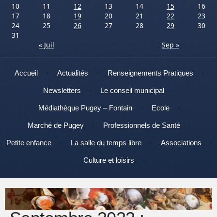
10
11
12
13
14
15
16
17
18
19
20
21
22
23
24
25
26
27
28
29
30
31
« Juil
Sep »
Menu
Aller au contenu
Accueil
Actualités
Renseignements Pratiques
Newsletters
Le conseil municipal
Médiathèque Pugey – Fontain
Ecole
Marché de Pugey
Professionnels de Santé
Petite enfance
La salle du temps libre
Associations
Culture et loisirs