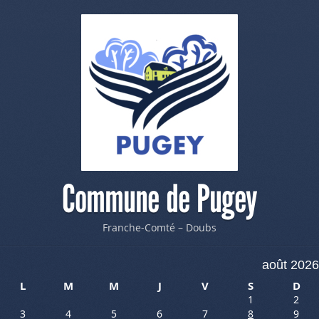
Commune de Pugey
Franche-Comté – Doubs
août 2026
L
M
M
J
V
S
D
1
2
3
4
5
6
7
8
9