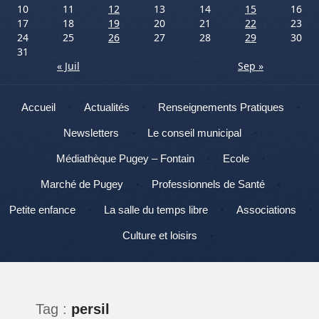
10
11
12
13
14
15
16
17
18
19
20
21
22
23
24
25
26
27
28
29
30
31
« Juil
Sep »
Menu
Aller au contenu
Accueil
Actualités
Renseignements Pratiques
Newsletters
Le conseil municipal
Médiathèque Pugey – Fontain
Ecole
Marché de Pugey
Professionnels de Santé
Petite enfance
La salle du temps libre
Associations
Culture et loisirs
Tag :
persil