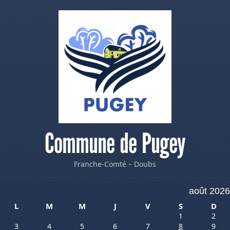
Commune de Pugey
Franche-Comté – Doubs
août 2026
L
M
M
J
V
S
D
1
2
3
4
5
6
7
8
9