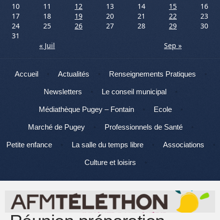
10
11
12
13
14
15
16
17
18
19
20
21
22
23
24
25
26
27
28
29
30
31
« Juil
Sep »
Menu
Aller au contenu
Accueil
Actualités
Renseignements Pratiques
Newsletters
Le conseil municipal
Médiathèque Pugey – Fontain
Ecole
Marché de Pugey
Professionnels de Santé
Petite enfance
La salle du temps libre
Associations
Culture et loisirs