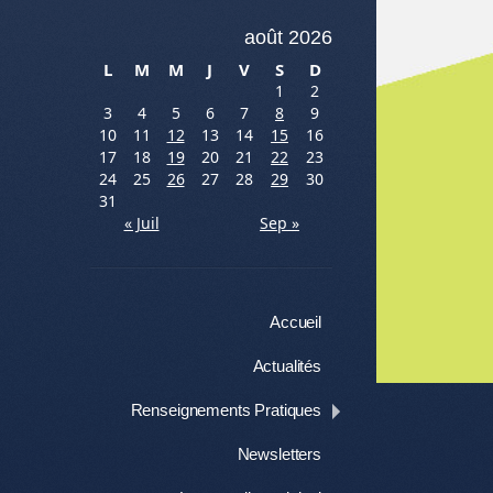
août 2026
L
M
M
J
V
S
D
1
2
3
4
5
6
7
8
9
10
11
12
13
14
15
16
17
18
19
20
21
22
23
24
25
26
27
28
29
30
31
« Juil
Sep »
Menu
Aller au contenu
Accueil
Me
Actualités
Renseignements Pratiques
Newsletters