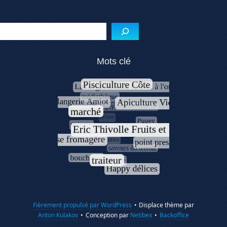
Menu de l'article
Reche
Mots clé
Fièrement propulsé par WordPress
•
Displace thème par
Anton Kulakov
•
Conception par
Netibex
•
Backoffice