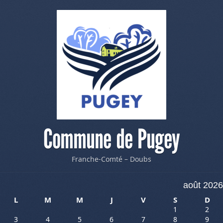
Commune de Pugey
Franche-Comté – Doubs
août 2026
L
M
M
J
V
S
D
1
2
3
4
5
6
7
8
9