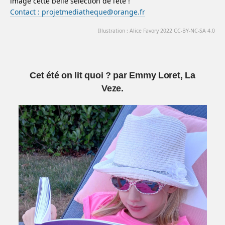
image cette belle sélection de l’été !
Contact : projetmediatheque@orange.fr
Illustration : Alice Favory 2022 CC-BY-NC-SA 4.0
Cet été on lit quoi ? par Emmy Loret, La
Veze.