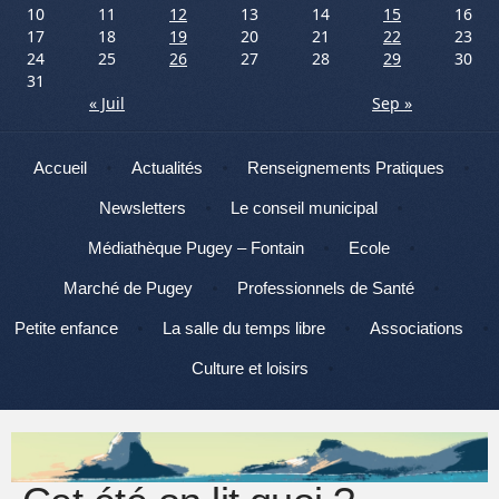
10
11
12
13
14
15
16
17
18
19
20
21
22
23
24
25
26
27
28
29
30
31
« Juil
Sep »
Menu
Aller au contenu
Accueil
Actualités
Renseignements Pratiques
Newsletters
Le conseil municipal
Médiathèque Pugey – Fontain
Ecole
Marché de Pugey
Professionnels de Santé
Petite enfance
La salle du temps libre
Associations
Culture et loisirs