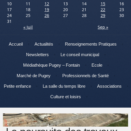
10
11
12
13
14
15
16
17
18
19
20
21
22
23
24
25
26
27
28
29
30
31
« Juil
Sep »
Menu
Aller au contenu
Accueil
Actualités
Renseignements Pratiques
Newsletters
Le conseil municipal
Médiathèque Pugey – Fontain
Ecole
Marché de Pugey
Professionnels de Santé
Petite enfance
La salle du temps libre
Associations
Culture et loisirs