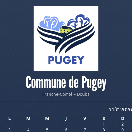
Commune de Pugey
Franche-Comté – Doubs
août 2026
L
M
M
J
V
S
D
1
2
3
4
5
6
7
8
9