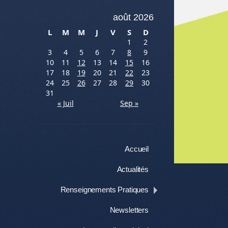
août 2026
L
M
M
J
V
S
D
1
2
3
4
5
6
7
8
9
10
11
12
13
14
15
16
17
18
19
20
21
22
23
24
25
26
27
28
29
30
31
« Juil
Sep »
Menu
Aller au contenu
Accueil
Me
Actualités
Renseignements Pratiques
Newsletters