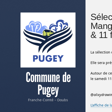
Sélec
Manga
& 11 
La sélection
Elle sera pr
Commune de
Autour de ce
le samedi 11 
Pugey
@
alixydrawi
Franche-Comté – Doubs
L’affiche de l